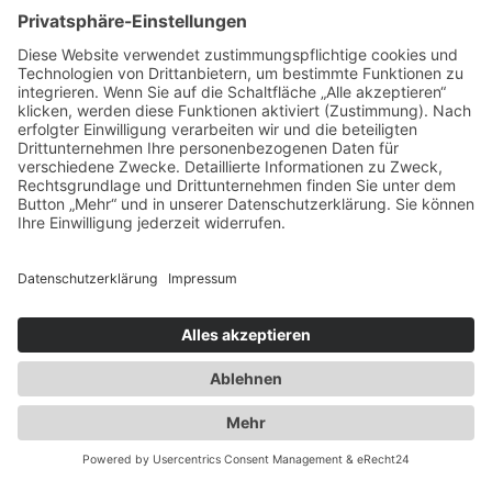
An der Entdeckungsreise im Wald können maximal 10 Kinder
im Alter von 7 bis 8 Jahren teilnehmen.
auf Facebook teilen
Zeitraum
Jeweils montags vom 2. Juni 2025 bis zum 27. Oktober
2025 findet in der Zeit von 15:00 Uhr bis 17:00 Uhr unser
Waldforscher-Projekt insgesamt 8 Mal statt.
Die genauen Termine: 02.06., 16.06., 23.06., 30.06., 07.07.,
29.09., 06.10. und letztmalig am 27.10.2025.