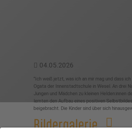
04.05.2026
"Ich weiß jetzt, was ich an mir mag und dass ic
Ogata der Innenstadtschule in Wesel. An drei Nac
Jungen und Mädchen zu kleinen Helden:innen des
lernten den Aufbau eines positiven Selbstbild
beigebracht. Die Kinder sind über sich hinaus
Bildergalerie