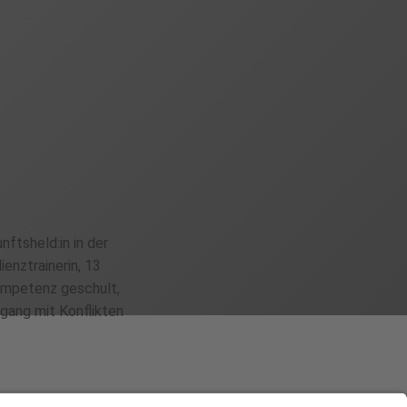
ftsheld:in in der
ienztrainerin, 13
Kompetenz geschult,
gang mit Konflikten