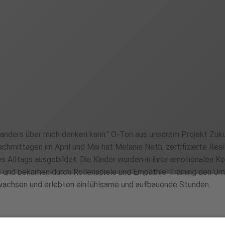
h anders über mich denken kann." O-Ton aus unserem Projekt Zukun
hmittagen im April und Mai hat Melanie Neth, zertifizierte Resil
 Alltags ausgebildet. Die Kinder wurden in ihrer emotionalen 
es und bekamen durch Rollenspiele und Empathie-Training den Um
gewachsen und erlebten einfühlsame und aufbauende Stunden.