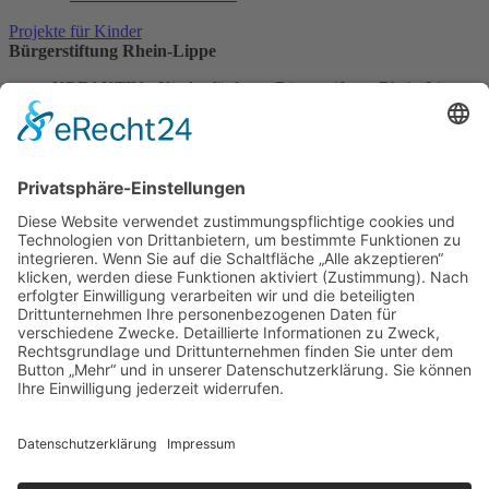
Projekte für Kinder
Bürgerstiftung Rhein-Lippe
KREAKTIV - Kinder fördern - Bürgerstiftung Rhein-Lippe
Postalische Anschrift:
Raiffeisenstraße 1, 46562 Voerde
Ansprechpartnerinnen:
Alexa Köhler und Katharina Willemsen
Telefon: 0281 922-3145
E-Mail:
mitmachen@buergerstiftung-rhein-lippe.de
Bankverbindung:
Volksbank Rhein-Lippe eG
Kontoinhaber: KREA(K)TIV - Kinder fördern -
Bürgerstiftung
IBAN: DE83 3566 0599 3001 1060 14
BIC: GENODED1RLW
Kontakt
Impressum
Datenschutz
Cookie-Einstellungen